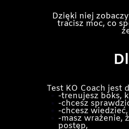
Dzięki niej zobaczy
tracisz moc, co s
ż
Dl
Test KO Coach jest dl
-trenujesz boks, 
-chcesz sprawdzić
-chcesz wiedzieć,
-masz wrażenie, ż
postęp,