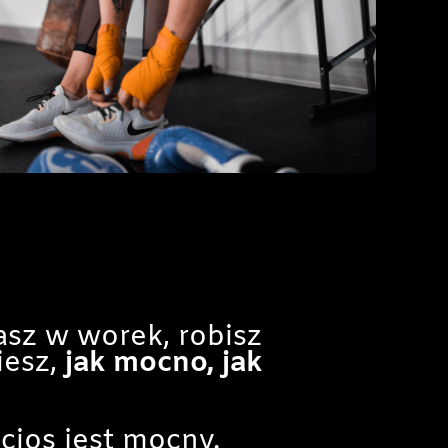
asz w worek, robisz
iesz,
jak mocno, jak
cios jest mocny.