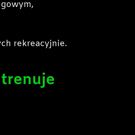
ingowym,
ych rekreacyjnie.
b
trenuje