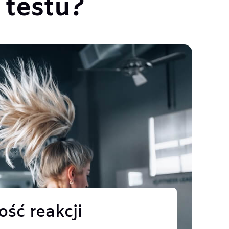
testu?
ość reakcji