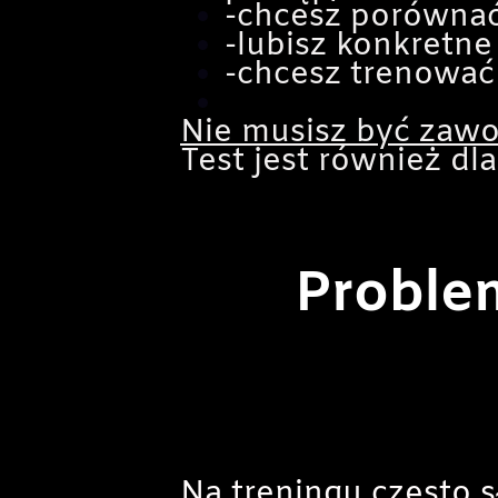
-chcesz porównać
-lubisz konkretne
-chcesz trenować 
Nie musisz być zawo
Test jest również dl
Proble
Na treningu często s