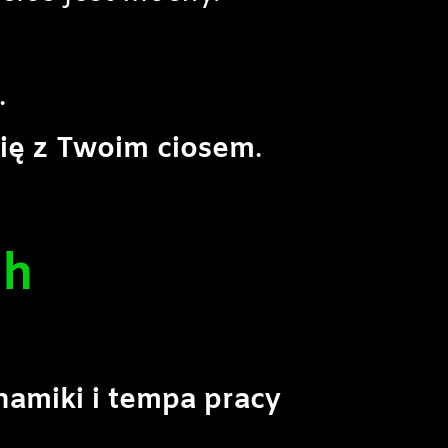
.
się z Twoim ciosem
.
ch
ynamiki i tempa pracy