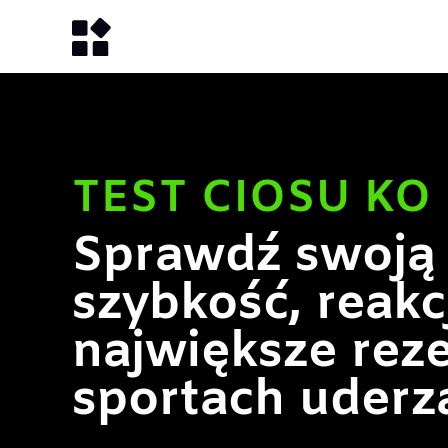
TEST CIOSU KO
Sprawdź swoją s
szybkość, reakcj
największe rez
sportach uderz