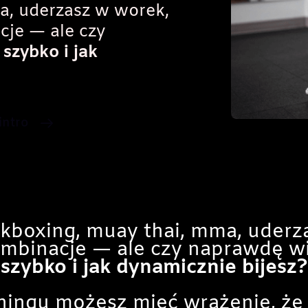
a, uderzasz w worek,
cje — ale czy
 szybko i jak
intro
ckboxing, muay thai, mma, uderz
kombinacje — ale czy naprawdę w
szybko i jak dynamicznie bijesz?
ingu możesz mieć wrażenie, że 