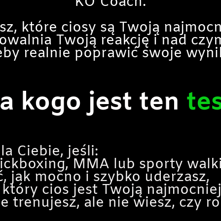
KO Coach.
sz, które ciosy są Twoją najmocn
powalnia Twoją reakcję i nad cz
eby realnie poprawić swoje wynik
a kogo jest ten
te
a Ciebie, jeśli:
kickboxing, MMA lub sporty walki
, jak mocno i szybko uderzasz,
 który cios jest Twoją najmocniej
e trenujesz, ale nie wiesz, czy 