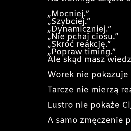
„Mocniej.”
„Szybciej.”
„Dynamiczniej.”
„Nie pchaj ciosu.”
„Skróć reakcję.”
„Popraw timing.”
Ale skąd masz wiedz
Worek nie pokazuje 
Tarcze nie mierzą rea
Lustro nie pokaże Ci
A samo zmęczenie po