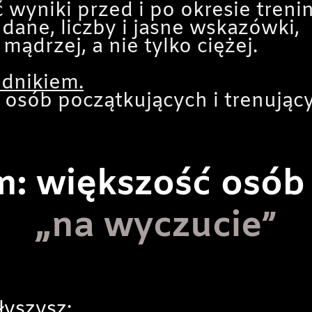
 wyniki przed i po okresie tren
 dane, liczby i jasne wskazówki,
mądrzej, a nie tylko ciężej.
dnikiem.
a osób początkujących i trenując
m: większość osó
„na wyczucie”
łyszysz: