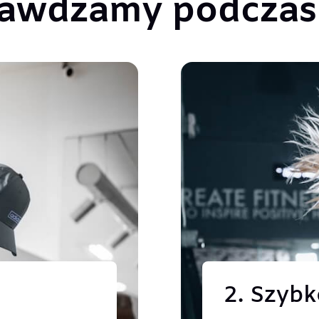
rawdzamy podczas 
2. Szybk