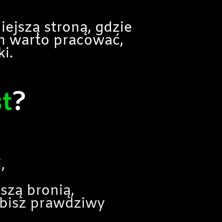
iejszą stroną, gdzie
ym warto pracować,
i.
st
?
,
szą bronią,
robisz prawdziwy