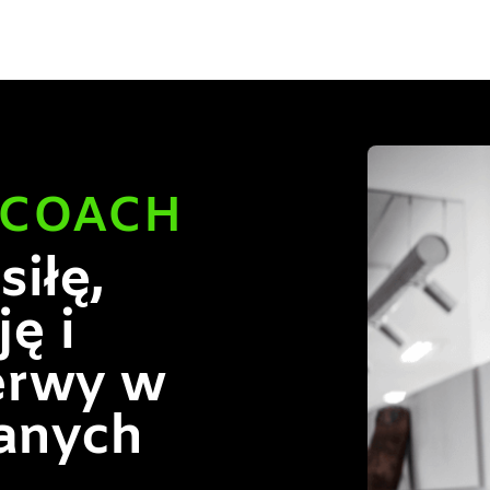
 COACH
iłę,
ę i
erwy w
anych