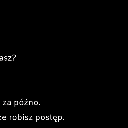
asz?
y za późno.
e robisz postęp.