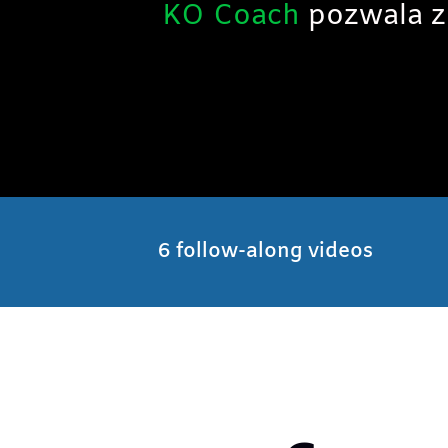
KO Coach
pozwala zo
6 follow-along videos