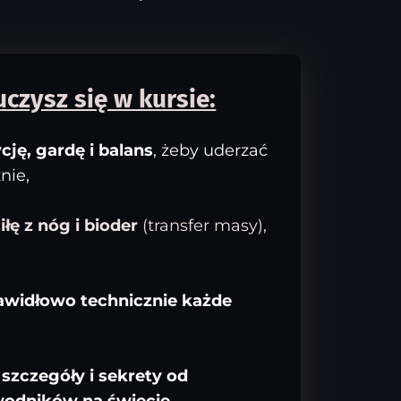
czysz się w kursie:
cję, gardę i balans
, żeby uderzać
nie,
łę z nóg i bioder
(transfer masy),
awidłowo technicznie każde
 szczegóły i sekrety od