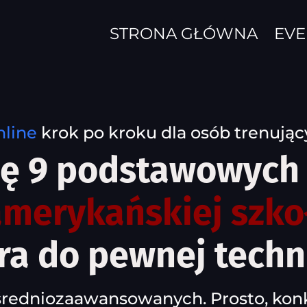
STRONA GŁÓWNA
EVE
nline
krok po kroku dla osób trenują
ię 9 podstawowych
amerykańskiej szk
ra do pewnej techn
średniozaawansowanych. Prosto, konk