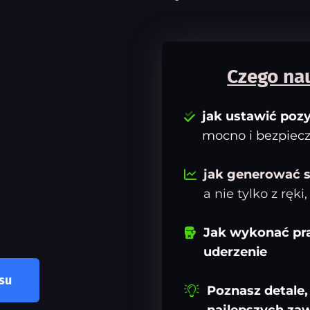
Czego nau
jak ustawić pozy
mocno i bezpiecz
jak generować si
a nie tylko z ręki,
Jak wykonać pr
uderzenie
su
Poznasz detale,